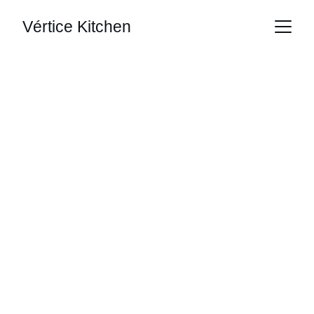
Vértice Kitchen
Coifas Parrillas 
dos famosos 
Churrasqueiras, parrillas e coifas sob 
medida com garantia de 10 anos
Fale com especialista